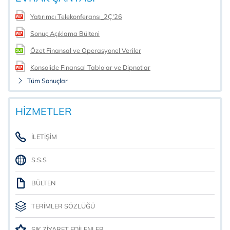
Yatırımcı Telekonferansı_2Ç'26
Sonuç Açıklama Bülteni
Özet Finansal ve Operasyonel Veriler
Konsolide Finansal Tablolar ve Dipnotlar
Tüm Sonuçlar
HİZMETLER
İLETİŞİM
S.S.S
BÜLTEN
TERİMLER SÖZLÜĞÜ
SIK ZİYARET EDİLENLER