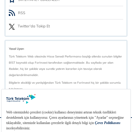
RSS
Twitter'da Takip Et
Yasal Uyarı
Türk Telekom Web sitesinde Hisse Senedi Performansı başlığı altında sunulan bilgiler
BİST kaynaklı olup ForInvest tarafından sağlanmaktadır. Bu sayfada yer alan
ifadeler, hiç bir şekilde veya suretle yatırım kararları için tavsiye olarak
değerlendirilmemelidir.
Bilgilerin eksikliği ve yanlışlığından Türk Telekom ve ForInvest hiç bir şekilde sorumlu
tutulamaz.
BİST verileri en az 15 dakika gecikmelidir.
SSS
Sözlük
İletişim
Linkler