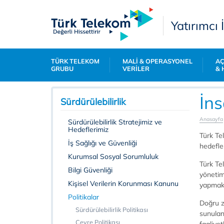
Yatırımcı İ
TÜRK TELEKOM
MALİ & OPERASYONEL
AÇ
GRUBU
VERİLER
& 
İns
Sürdürülebilirlik
Anasayfa
Sürdürülebilirlik Stratejimiz ve
Hedeflerimiz
Türk Te
İş Sağlığı ve Güvenliği
hedefle
Kurumsal Sosyal Sorumluluk
Türk Te
Bilgi Güvenliği
yönetim
Kişisel Verilerin Korunması Kanunu
yapmak 
Politikalar
Doğru za
Sürdürülebilirlik Politikası
sunulan
Çevre Politikası