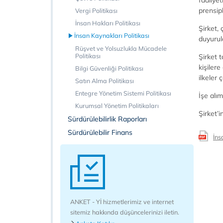
faaliyet
prensipl
Vergi Politikası
İnsan Hakları Politikası
Şirket, 
İnsan Kaynakları Politikası
duyurula
Rüşvet ve Yolsuzlukla Mücadele
Politikası
Şirket 
kişilere
Bilgi Güvenliği Politikası
ilkeler
Satın Alma Politikası
Entegre Yönetim Sistemi Politikası
İşe alım
Kurumsal Yönetim Politikaları
Şirket’i
Sürdürülebilirlik Raporları
Sürdürülebilir Finans
İns
ANKET - Yİ hizmetlerimiz ve internet
sitemiz hakkında düşüncelerinizi iletin.