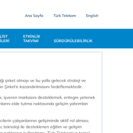
Ana Sayfa
Türk Telekom
English
LİST
ETKİNLİK
İLERİ
TAKVİMİ
SÜRDÜRÜLEBİLİRLİK
 şirket olmayı ve bu yolla gelecek strateji ve
ün Şirket’e kazandırılmasını hedeflemektedir.
mak, işveren markasını desteklemek, entegre yetenek
larını elde tutma noktasında gelişim yatırımları
lerin çalışanlarının gelişiminde aktif rol alması;
; teknoloji ile desteklenen eğitim ve gelişim