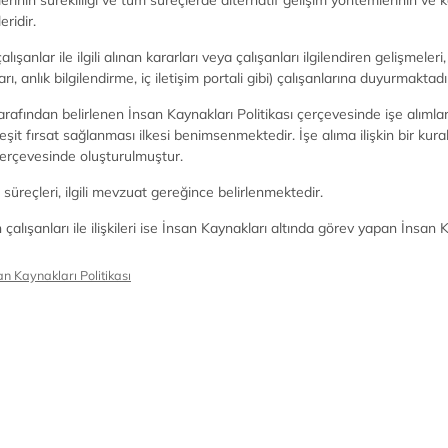
lerinin sürekliliği ve tüm süreçlerde alternatif gelişim yöntemlerinin ve
eridir.
çalışanlar ile ilgili alınan kararları veya çalışanları ilgilendiren gelişmeler
rı, anlık bilgilendirme, iç iletişim portali gibi) çalışanlarına duyurmaktadı
tarafından belirlenen İnsan Kaynakları Politikası çerçevesinde işe alımla
 eşit fırsat sağlanması ilkesi benimsenmektedir. İşe alıma ilişkin bir kural
 çerçevesinde oluşturulmuştur.
 süreçleri, ilgili mevzuat gereğince belirlenmektedir.
n çalışanları ile ilişkileri ise İnsan Kaynakları altında görev yapan İnsan
an Kaynakları Politikası