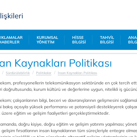
lişkileri
IKLAMALAR
KURUMSAL
HİSSE
TAHVİL
ANA
HABERLER
YÖNETİM
BİLGİSİ
BİLGİSİ
BİLG
an Kaynakları Politikası
Sürdürülebilirlik
Politikalar
İnsan Kaynakları Politikası
lekom, profesyonellerin telekomünikasyon sektöründe en çok tercih ettiği
ri doğrultusunda, kurum kültürü ve değerlerine uygun, nitelikli iş gücün
lekom; çalışanlarının bilgi, beceri ve davranışlarının gelişmesini sağla
i bakış açısıyla yüksek performansı ve potansiyeli destekleyerek çalışan
üzere eğitim ve gelişim faaliyetleri gerçekleştirmektedir.
manda, doğru kişiye, doğru eğitim ve gelişim yatırımı yapılması; yönetici
 gelişim fırsatlarının insan kaynaklarının tüm süreçleriyle entegre olması