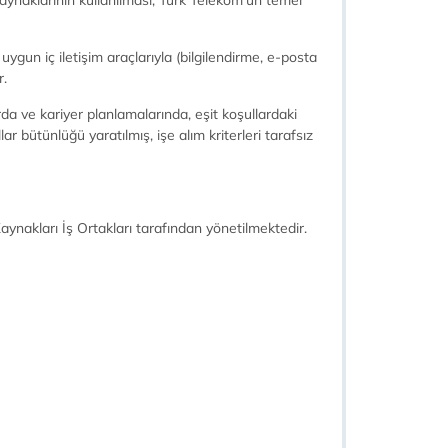
 kaynaklarının kullanılması, Türk Telekom’un temel
i, uygun iç iletişim araçlarıyla (bilgilendirme, e-posta
r.
rda ve kariyer planlamalarında, eşit koşullardaki
lar bütünlüğü yaratılmış, işe alım kriterleri tarafsız
 Kaynakları İş Ortakları tarafından yönetilmektedir.